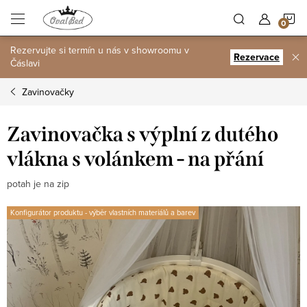
Přejít
N
na
obsah
Rezervujte si termín u nás v showroomu v
K
Rezervace
Čáslavi
Zavinovačky
Zavinovačka s výplní z dutého
vlákna s volánkem - na přání
potah je na zip
Konfigurátor produktu - výběr vlastních materiálů a barev