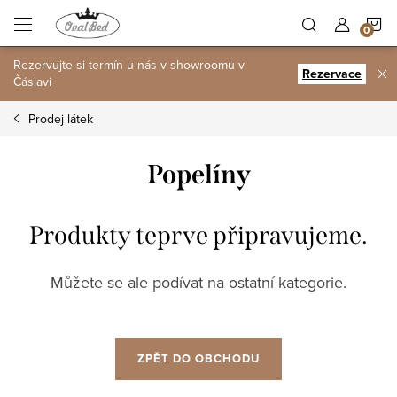
Přejít
N
na
obsah
Rezervujte si termín u nás v showroomu v
K
Rezervace
Čáslavi
Prodej látek
Popelíny
Produkty teprve připravujeme.
Můžete se ale podívat na ostatní kategorie.
ZPĚT DO OBCHODU