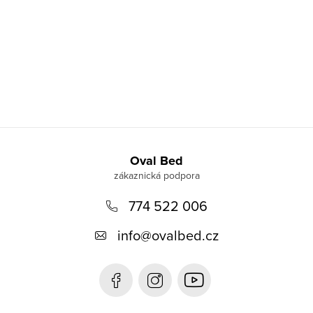
Z
á
Oval Bed
p
774 522 006
a
t
info
@
ovalbed.cz
í