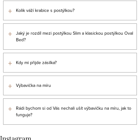
+
Kolik váží krabice s postýlkou?
+
Jaký je rozdíl mezi postýlkou Slim a klasickou postýlkou Oval
Bed?
+
Kdy mi přijde zásilka?
+
Výbavička na míru
+
Rádi bychom si od Vás nechali ušít výbavičku na míru, jak to
funguje?
Instagram