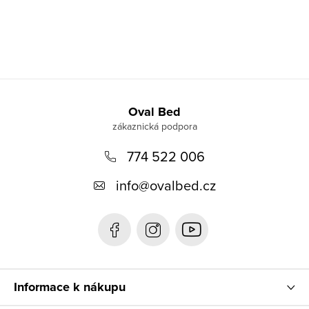
Z
á
Oval Bed
p
774 522 006
a
t
info
@
ovalbed.cz
í
Informace k nákupu