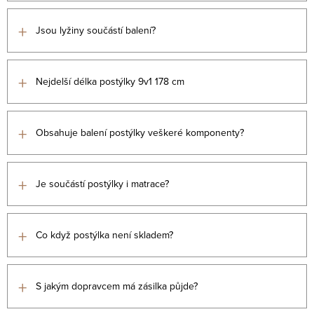
+
Jsou lyžiny součástí balení?
+
Nejdelší délka postýlky 9v1 178 cm
+
Obsahuje balení postýlky veškeré komponenty?
+
Je součástí postýlky i matrace?
+
Co když postýlka není skladem?
+
S jakým dopravcem má zásilka půjde?