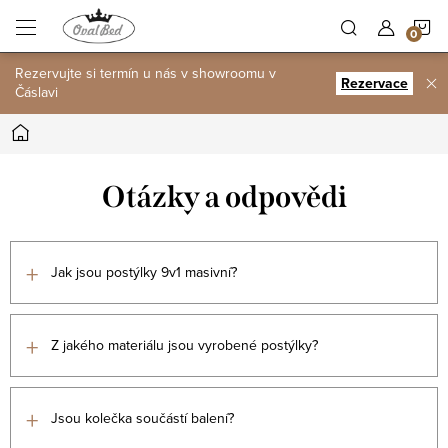
Přejít
N
na
obsah
Rezervujte si termín u nás v showroomu v
K
Rezervace
Čáslavi
Domů
Otázky a odpovědi
+
Jak jsou postýlky 9v1 masivní?
+
Z jakého materiálu jsou vyrobené postýlky?
+
Jsou kolečka součástí balení?