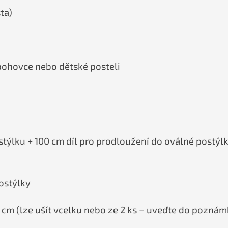
ta)
pohovce nebo dětské posteli
týlku + 100 cm díl pro prodloužení do oválné postýl
ostýlky
 cm (lze ušít vcelku nebo ze 2 ks – uveďte do poznám