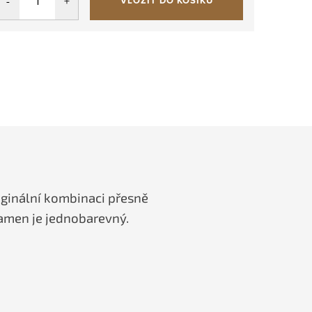
VLOŽIT DO KOŠÍKU
riginální kombinaci přesně
ramen je jednobarevný.