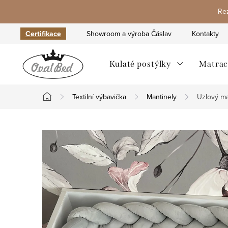
Přejít
Rez
na
obsah
Certifikace
Showroom a výroba Čáslav
Kontakty
Kulaté postýlky
Matrac
Textilní výbavička
Mantinely
Uzlový man
Domů