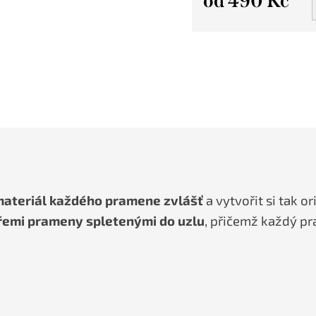
od
490 Kč
Měrná
cena:
 materiál každého pramene zvlášť
a vytvořit si tak o
řemi prameny spletenými do uzlu
, přičemž každý p