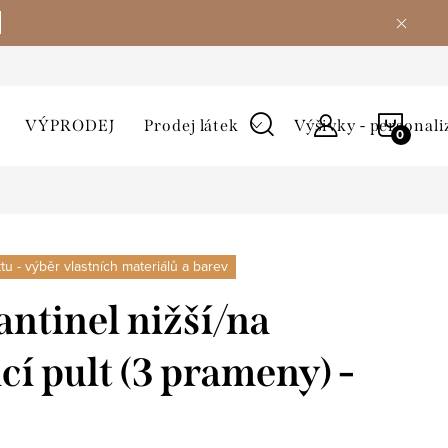
NÁKU
VÝPRODEJ
Prodej látek
Výšivky - personali
KOŠÍ
u - výběr vlastních materiálů a barev
ntinel nižší/na
cí pult (3 prameny) -