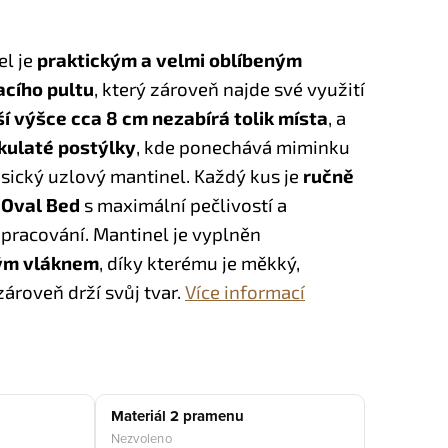
el je
praktickým a velmi oblíbeným
cího pultu
, který zároveň najde své využití
ší výšce cca 8 cm nezabírá tolik místa
, a
kulaté postýlky
, kde ponechává miminku
asický uzlový mantinel.
Každý kus je
ručně
ě Oval Bed
s maximální pečlivostí a
pracování. Mantinel je vyplněn
tým vláknem
, díky kterému je měkký,
ároveň drží svůj tvar.
Více informací
Materiál 2 pramenu
Nezvoleno