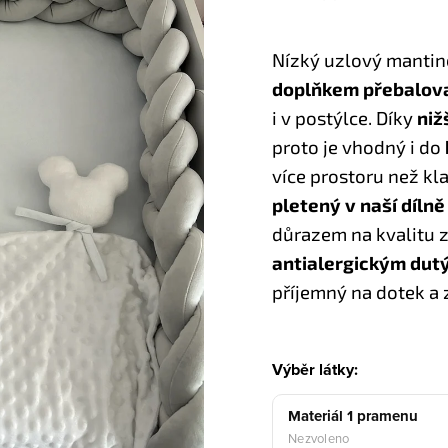
Nízký uzlový mantin
doplňkem přebalova
i v postýlce. Díky
niž
proto je vhodný i do
více prostoru než kl
pletený v naší díln
důrazem na kvalitu z
antialergickým du
příjemný na dotek a z
Výběr látky:
Materiál 1 pramenu
Nezvoleno