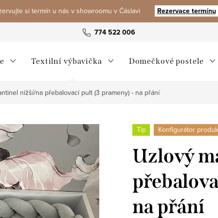
ervujte si termín u nás v showroomu v Čáslavi
Rezervace
termínu
774 522 006
e
Textilní výbavička
Domečkové postele
tinel nižší/na přebalovací pult (3 prameny) - na přání
Tip
Konfigurátor produkt
Uzlový ma
přebalova
na přání