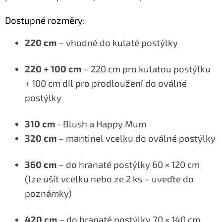
Dostupné rozměry:
220 cm
– vhodné do kulaté postýlky
220 + 100 cm
– 220 cm pro kulatou postýlku
+ 100 cm díl pro prodloužení do oválné
postýlky
310 cm
- Blush a Happy Mum
320 cm
– mantinel vcelku do oválné postýlky
360 cm
– do hranaté postýlky 60 × 120 cm
(lze ušít vcelku nebo ze 2 ks – uveďte do
poznámky)
420 cm
– do hranaté postýlky 70 × 140 cm