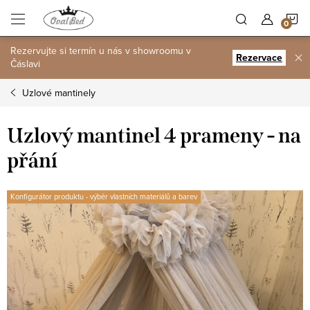
Přejít
N
na
obsah
Rezervujte si termín u nás v showroomu v
K
Rezervace
Čáslavi
Uzlové mantinely
Uzlový mantinel 4 prameny - na
přání
Konfigurátor produktu - výběr vlastních materiálů a barev