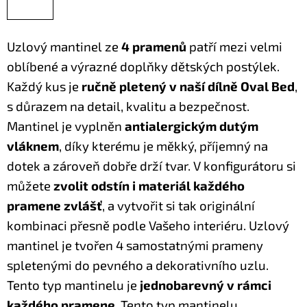
Uzlový mantinel ze
4 pramenů
patří mezi velmi
oblíbené a výrazné doplňky dětských postýlek.
Každý kus je
ručně pletený v naší dílně Oval Bed
,
s důrazem na detail, kvalitu a bezpečnost.
Mantinel je vyplněn
antialergickým dutým
vláknem
, díky kterému je měkký, příjemný na
dotek a zároveň dobře drží tvar.
V konfigurátoru si
můžete
zvolit odstín i materiál každého
pramene zvlášť
, a vytvořit si tak originální
kombinaci přesně podle Vašeho interiéru. Uzlový
mantinel je tvořen 4 samostatnými prameny
spletenými do pevného a dekorativního uzlu.
Tento typ mantinelu je
jednobarevný v rámci
každého pramene
.
Tento typ mantinelu