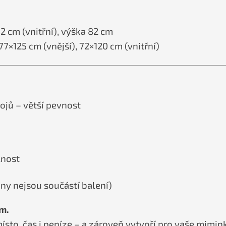
2 cm (vnitřní), výška 82 cm
77×125 cm (vnější), 72×120 cm (vnitřní)
ojů – větší pevnost
lnost
ny nejsou součástí balení)
m.
místo, čas i peníze – a zároveň vytvoří pro vaše mimi