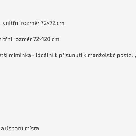
, vnitřní rozměr 72×72 cm
vnitřní rozměr 72×120 cm
tší miminka - ideální k přisunutí k manželské posteli,
 a úsporu místa