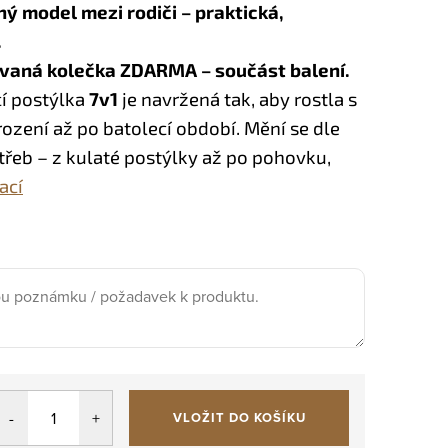
ný model mezi rodiči – praktická,
.
vaná kolečka ZDARMA – součást balení.
cí postýlka
7v1
je navržená tak, aby rostla s
ození až po batolecí období. Mění se dle
třeb – z kulaté postýlky až po pohovku,
ací
VLOŽIT DO KOŠÍKU