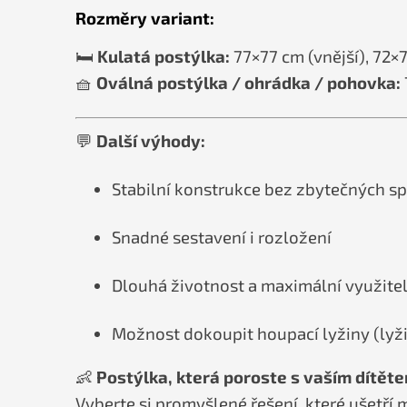
Rozměry variant:
🛏️
Kulatá postýlka:
77×77 cm (vnější), 72×7
🧺
Oválná postýlka / ohrádka / pohovka:
💬
Další výhody:
Stabilní konstrukce bez zbytečných sp
Snadné sestavení i rozložení
Dlouhá životnost a maximální využite
Možnost dokoupit houpací lyžiny (lyži
👶
Postýlka, která poroste s vaším dítěte
Vyberte si promyšlené řešení, které ušetří 