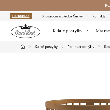
Přejít
Rez
na
obsah
Certifikace
Showroom a výroba Čáslav
Kontakty
Kulaté postýlky
Matrac
Kulaté postýlky
Rostoucí postýlky
Ros
Domů