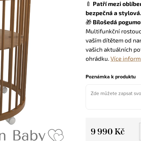
🍼
Patří mezi oblíbe
bezpečná a stylová
🎁
Bílošedá pogumo
Multifunkční rostou
vaším dítětem od nar
vašich aktuálních po
ohrádku.
Více inform
Poznámka k produktu
9 990 Kč
Měrná