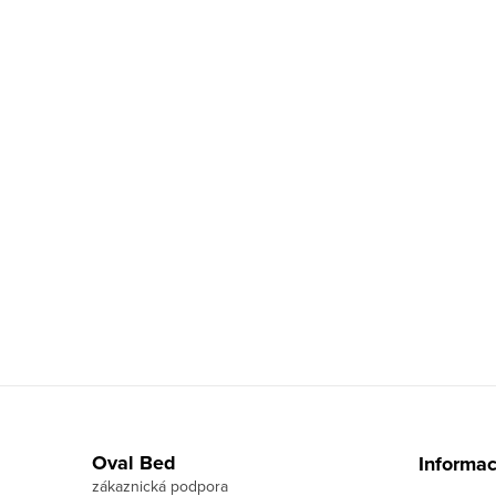
Z
á
Oval Bed
Informac
p