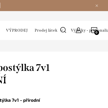
NÁKU
VÝPRODEJ
Prodej látek
Výšivky - personali
KOŠÍ
postýlka 7v1
NÍ
ýlka 7v1 – přírodní