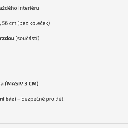
ždého interiéru
m, 56 cm (bez koleček)
brzdou
(součástí)
a (MASIV 3 CM)
ní bázi
– bezpečné pro děti