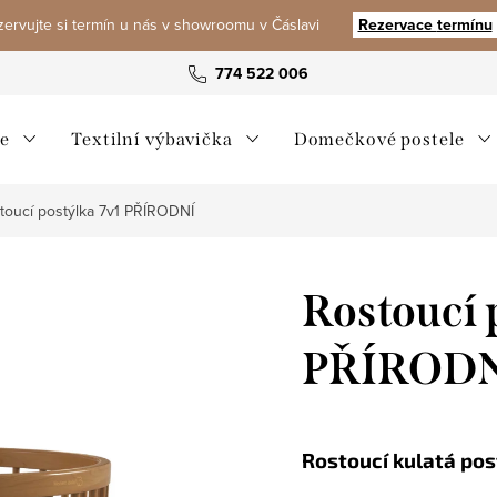
ervujte si termín u nás v showroomu v Čáslavi
Rezervace
termínu
774 522 006
e
Textilní výbavička
Domečkové postele
toucí postýlka 7v1 PŘÍRODNÍ
Rostoucí 
PŘÍROD
Rostoucí kulatá post