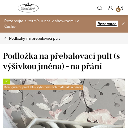
Přejít
N
na
obsah
Rezervujte si termín u nás v showroomu v
K
Rezervace
Čáslavi
Podložky na přebalovací pult
Podložka na přebalovací pult (s
výšivkou jména) - na přání
Tip
Konfigurátor produktu - výběr vlastních materiálů a barev