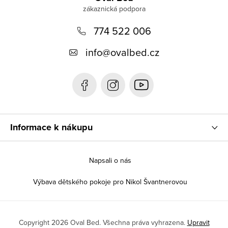
p
774 522 006
a
t
info
@
ovalbed.cz
í
Informace k nákupu
Napsali o nás
Výbava dětského pokoje pro Nikol Švantnerovou
Copyright 2026
Oval Bed
. Všechna práva vyhrazena.
Upravit