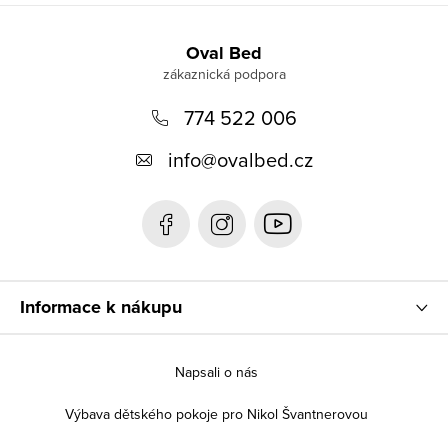
Z
á
Oval Bed
p
774 522 006
a
t
info
@
ovalbed.cz
í
Informace k nákupu
Napsali o nás
Výbava dětského pokoje pro Nikol Švantnerovou