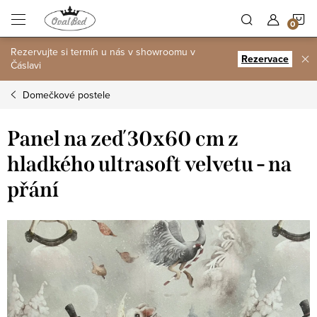
Přejít
N
na
obsah
Rezervujte si termín u nás v showroomu v
K
Rezervace
Čáslavi
Domečkové postele
Panel na zeď 30x60 cm z
hladkého ultrasoft velvetu - na
přání