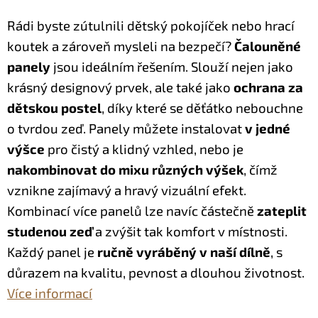
Rádi byste zútulnili dětský pokojíček nebo hrací
koutek a zároveň mysleli na bezpečí?
Čalouněné
panely
jsou ideálním řešením. Slouží nejen jako
krásný designový prvek, ale také jako
ochrana za
dětskou postel
, díky které se děťátko nebouchne
o tvrdou zeď.
Panely můžete instalovat
v jedné
výšce
pro čistý a klidný vzhled, nebo je
nakombinovat do mixu různých výšek
, čímž
vznikne zajímavý a hravý vizuální efekt.
Kombinací více panelů lze navíc částečně
zateplit
studenou zeď
a zvýšit tak komfort v místnosti.
Každý panel je
ručně vyráběný v naší dílně
, s
důrazem na kvalitu, pevnost a dlouhou životnost.
Více informací