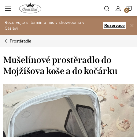
Přejít
N
na
obsah
Rezervujte si termín u nás v showroomu v
K
Rezervace
Čáslavi
Prostěradla
Mušelínové prostěradlo do
Mojžíšova koše a do kočárku