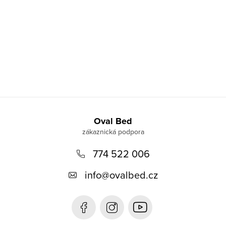
Z
á
Oval Bed
p
774 522 006
a
t
info
@
ovalbed.cz
í