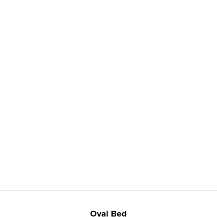
Z
á
Oval Bed