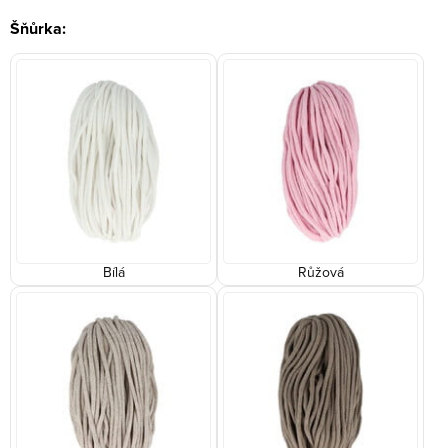
Šňůrka:
Bílá
Růžová