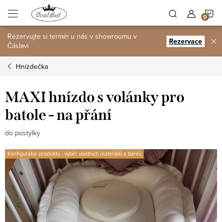
Přejít
N
na
obsah
Rezervujte si termín u nás v showroomu v
K
Rezervace
Čáslavi
Hnízdečka
MAXI hnízdo s volánky pro
batole - na přání
do postýlky
Konfigurátor produktu - výběr vlastních materiálů a barev