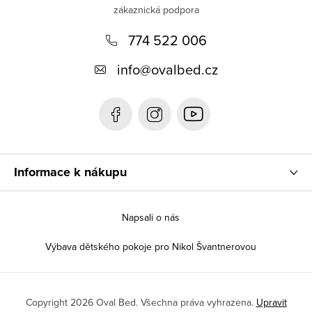
p
774 522 006
a
t
info
@
ovalbed.cz
í
Informace k nákupu
Napsali o nás
Výbava dětského pokoje pro Nikol Švantnerovou
Copyright 2026
Oval Bed
. Všechna práva vyhrazena.
Upravit