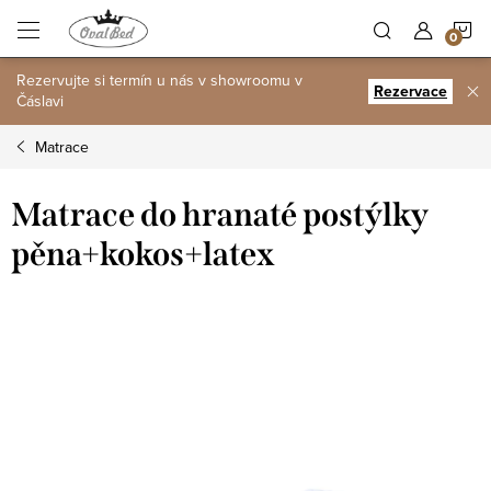
Přejít
N
na
obsah
Rezervujte si termín u nás v showroomu v
K
Rezervace
Čáslavi
Matrace
Matrace do hranaté postýlky
pěna+kokos+latex