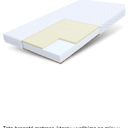
Tato hranatá matrace, kterou vyrábíme na míru v