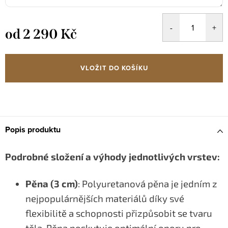
od
2 290 Kč
Měrná
cena:
VLOŽIT DO KOŠÍKU
Popis produktu
Podrobné složení a výhody jednotlivých vrstev:
Pěna (3 cm)
: Polyuretanová pěna je jedním z
nejpopulárnějších materiálů díky své
flexibilitě a schopnosti přizpůsobit se tvaru
těla. Pěna poskytuje optimální oporu pro