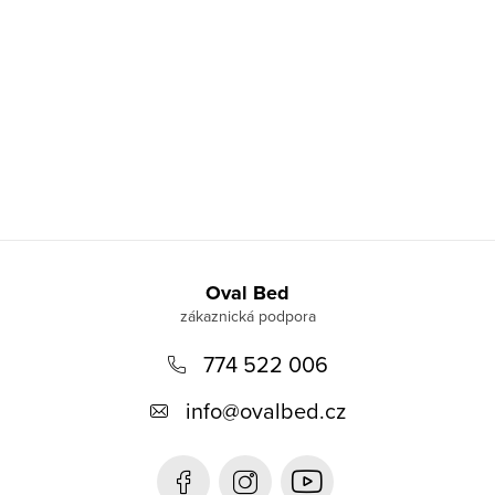
Z
á
Oval Bed
p
774 522 006
a
t
info
@
ovalbed.cz
í