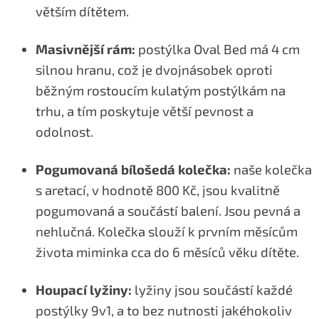
větším dítětem.
Masivnější rám:
postýlka Oval Bed má 4 cm
silnou hranu, což je dvojnásobek oproti
běžným rostoucím kulatým postýlkám na
trhu, a tím poskytuje větší pevnost a
odolnost.
Pogumovaná bílošedá kolečka:
naše kolečka
s aretací, v hodnotě 800 Kč, jsou kvalitně
pogumovaná a součástí balení. Jsou pevná a
nehlučná. Kolečka slouží k prvním měsícům
života miminka cca do 6 měsíců věku dítěte.
Houpací lyžiny:
lyžiny jsou součástí každé
postýlky 9v1, a to bez nutnosti jakéhokoliv