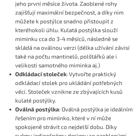
jeho první měsíce života. Zaoblené rohy
zajišťují maximální bezpečnost, a díky nim
můžete k postýlce snadno přistoupit z
kteréhokoli úhlu. Kulatá postýlka slouží
miminku cca do 3-4 měsíců, následně se
skládá na oválnou verzi (délka užívání závisí
také na počtu mantinelů, polštářků ale i
velikosti samotného miminka aj.)
Odkládací stoleček
: Vytvořte praktický
odkládací stolek pro ukládání potřebných
věcí. Stoleček vznikne ze zbývajících kusů
kulaté postýlky.
Oválná postýlka
: Oválná postýlka je ideálním
řešením pro miminko, které v ní může
spokojeně strávit co nejdelší dobu. Díky
svému jedinečnému designu se zaoblenými