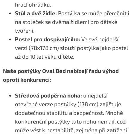
hrací ohrádku.
Stůl a
dvě židle:
Postýlka se může přeměnit i
na stoleček se dvěma židlemi pro dětské
tvoření.
Postel pro dospívajícího:
Ve své nejdelší
verzi (78x178 cm) slouží postýlka jako postel
až do 10 let věku dítěte.
Naše postýlky Oval Bed nabízejí řadu výhod
oproti konkurenci:
Středová podpěrná noha:
u nejdelší
otevřené verze postýlky (178 cm) zajišťuje
dodatečnou stabilitu a bezpečnost. Mnohé
konkurenční postýlky tuto nohu nemají, což
může vést k nestabilitě, zejména při zatížení