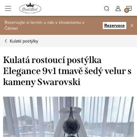
Přejít
N
na
obsah
Rezervujte si termín u nás v showroomu v
K
Rezervace
Čáslavi
Kulaté postýlky
Kulatá rostoucí postýlka
Elegance 9v1 tmavě šedý velur s
kameny Swarovski