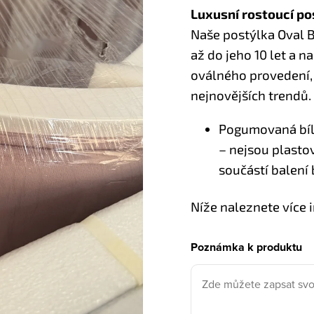
Luxusní rostoucí po
Naše postýlka Oval B
až do jeho 10 let a n
oválného provedení,
nejnovějších trendů.
Pogumovaná bílo
– nejsou plastov
součástí balení 
Níže naleznete více 
Poznámka k produktu