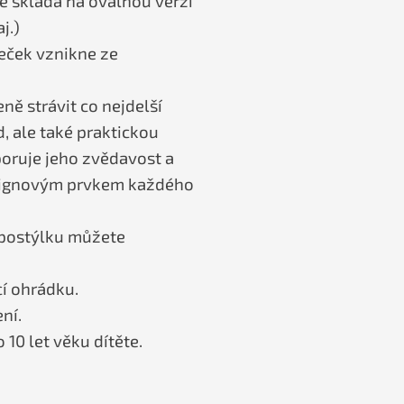
se skládá na oválnou verzi
j.)
leček vznikne ze
ně strávit co nejdelší
 ale také praktickou
poruje jeho zvědavost a
esignovým prvkem každého
 postýlku můžete
cí ohrádku.
ní.
 10 let věku dítěte.