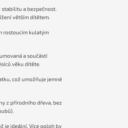
 stabilitu a bezpečnost.
ížení větším dítětem.
ým rostoucím kulatým
ogumovaná a součástí
síců věku dítěte.
platku, což umožňuje jemné
ny z přírodního dřeva, bez
oubů).
 je ideální. Více poloh by