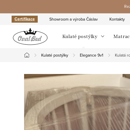
Přejít
Rez
na
obsah
Certifikace
Showroom a výroba Čáslav
Kontakty
Kulaté postýlky
Matrac
Kulaté postýlky
Elegance 9v1
Kulatá r
Domů