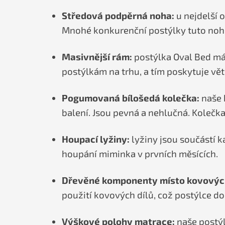
Středová podpěrná noha:
u nejdelší 
Mnohé konkurenční postýlky tuto nohu 
Masivnější rám:
postýlka Oval Bed má
postýlkám na trhu, a tím poskytuje vět
Pogumovaná bílošedá kolečka:
naše 
balení. Jsou pevná a nehlučná. Kolečk
Houpací lyžiny:
lyžiny jsou součástí k
houpání miminka v prvních měsících.
Dřevěné komponenty místo kovovýc
použití kovových dílů, což postýlce d
Výškové polohy matrace:
naše postýl