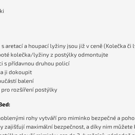
ki
aretací a houpací lyžiny jsou již v ceně (Kolečka či l
 poté kolečka/lyžiny z postýlky odmontujte
ci s přídavnou druhou policí
a ji dokoupit
oučástí balení
 pro rozšíření postýlky
Bed:
aoblenými rohy vytváří pro miminko bezpečné a pohod
hy zajišťují maximální bezpečnost, a díky nim můžete