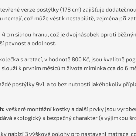
otevřené verze postýlky (178 cm) zajišťuje dodatečnou
nemají, což může vést k nestabilitě, zejména při zat
 4 cm silnou hranu, což je dvojnásobek oproti běžn
ší pevnost a odolnost.
kolečka s aretací, v hodnotě 800 Kč, jsou kvalitně p
a slouží k prvním měsícům života miminka cca do 6 mě
aždé postýlky 9v1, a to bez nutnosti jakéhokoliv pří
h:
veškeré montážní kostky a další prvky jsou vyrobe
odává ekologický a bezpečný charakter (s výjimkou šr
ky nabízí 3 výškové polohy pro nastavení matrace, což