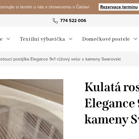
ervujte si termín u nás v showroomu v Čáslavi
Rezervace
termínu
774 522 006
e
Textilní výbavička
Domečkové postele
ostoucí postýlka Elegance 9v1 růžový velur s kameny Swarovski
Kulatá ro
Elegance 
kameny S