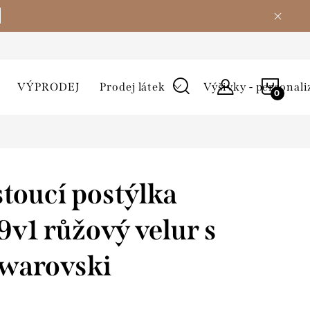
NÁKU
VÝPRODEJ
Prodej látek
Výšivky - personali
KOŠÍ
stoucí postýlka
9v1 růžový velur s
warovski