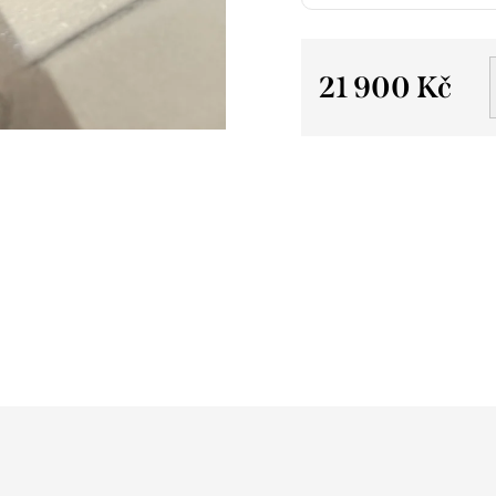
21 900 Kč
Měrná
cena: