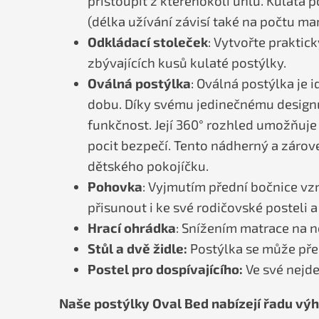
přistoupit z kteréhokoli úhlu. Kulatá 
(délka užívání závisí také na počtu ma
Odkládací stoleček
: Vytvořte praktic
zbývajících kusů kulaté postýlky.
Oválná postýlka
: Oválná postýlka je 
dobu. Díky svému jedinečnému designu
funkčnost. Její 360° rozhled umožňuje
pocit bezpečí. Tento nádherný a zár
dětského pokojíčku.
Pohovka
: Vyjmutím přední bočnice vz
přisunout i ke své rodičovské posteli 
Hrací ohrádka
: Snížením matrace na n
Stůl a
dvě židle:
Postýlka se může přem
Postel pro dospívajícího:
Ve své nejde
Naše postýlky Oval Bed nabízejí řadu výh