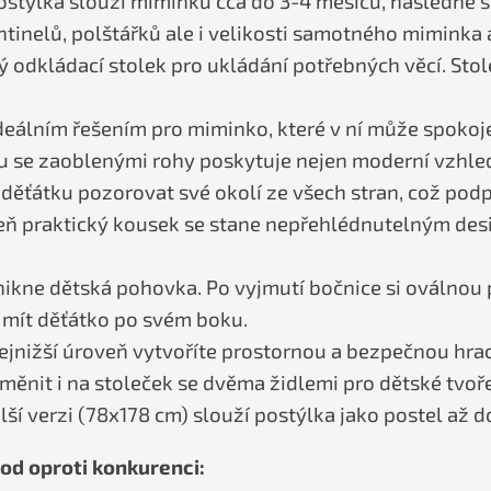
postýlka slouží miminku cca do 3-4 měsíců, následně 
ntinelů, polštářků ale i velikosti samotného miminka a
ký odkládací stolek pro ukládání potřebných věcí. Sto
ideálním řešením pro miminko, které v ní může spokoje
 se zaoblenými rohy poskytuje nejen moderní vzhled,
 děťátku pozorovat své okolí ze všech stran, což pod
oveň praktický kousek se stane nepřehlédnutelným d
nikne dětská pohovka. Po vyjmutí bočnice si oválnou
a mít děťátko po svém boku.
ejnižší úroveň vytvoříte prostornou a bezpečnou hra
ěnit i na stoleček se dvěma židlemi pro dětské tvoře
lší verzi (78x178 cm) slouží postýlka jako postel až do
od oproti konkurenci: