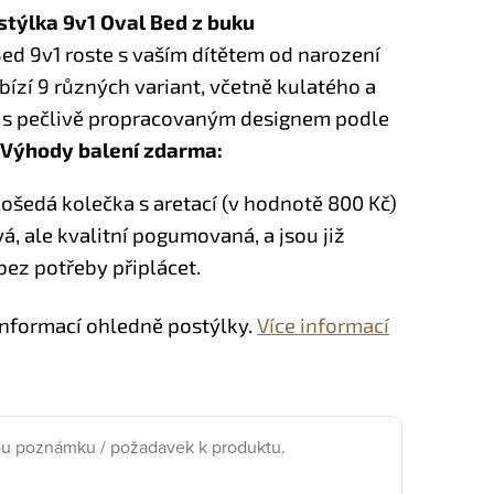
stýlka 9v1 Oval Bed z buku
ed 9v1 roste s vaším dítětem od narození
abízí 9 různých variant, včetně kulatého a
 s pečlivě propracovaným designem podle
Výhody balení zdarma:
šedá kolečka s aretací (v hodnotě 800 Kč)
á, ale kvalitní pogumovaná, a jsou již
bez potřeby připlácet.
informací ohledně postýlky.
Více informací