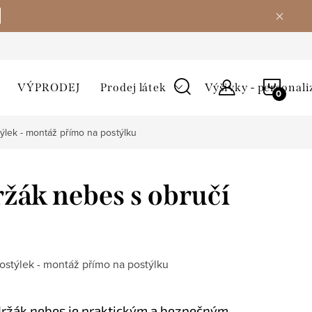
NÁKU
VÝPRODEJ
Prodej látek
Výšivky - personali
KOŠÍ
lek - montáž přímo na postýlku
žák nebes s obručí
stýlek - montáž přímo na postýlku
držák nebes je praktickým a bezpečným