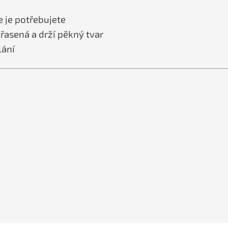
 je potřebujete
řasená a drží pěkný tvar
lání