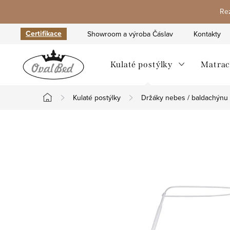
Přejít
Rez
na
obsah
Certifikace
Showroom a výroba Čáslav
Kontakty
Kulaté postýlky
Matrac
Kulaté postýlky
Držáky nebes / baldachýnu
Domů