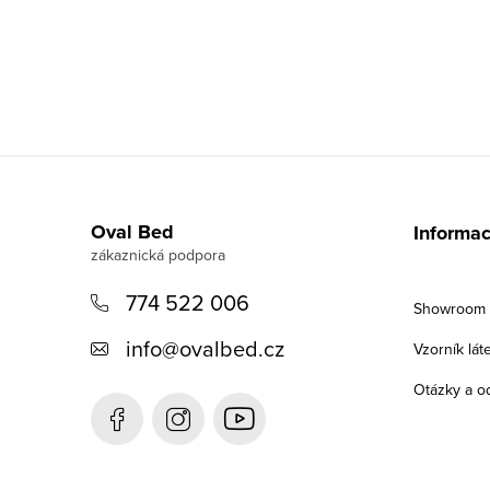
Z
á
Oval Bed
Informac
p
a
774 522 006
Showroom v
t
info
@
ovalbed.cz
Vzorník lát
í
Otázky a o