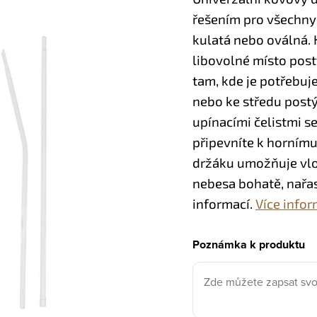
řešením pro všechny 
kulatá nebo oválná.
libovolné místo post
tam, kde je potřebuj
nebo ke středu postý
upínacími čelistmi s
připevníte k hornímu
držáku umožňuje vlo
nebesa bohatě, nařas
informací.
Více infor
Poznámka k produktu