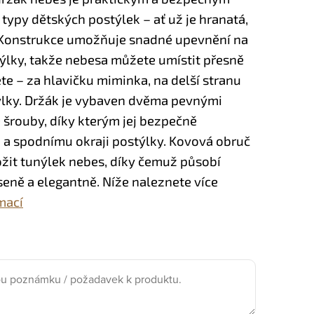
typy dětských postýlek – ať už je hranatá,
 Konstrukce umožňuje snadné upevnění na
ýlky, takže nebesa můžete umístit přesně
ete – za hlavičku miminka, na delší stranu
lky.
Držák je vybaven dvěma pevnými
e šrouby, díky kterým jej bezpečně
 a spodnímu okraji postýlky. Kovová obruč
žit tunýlek nebes, díky čemuž působí
eně a elegantně. Níže naleznete více
mací