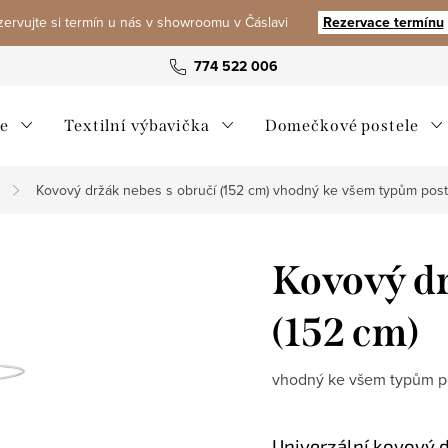
ervujte si termín u nás v showroomu v Čáslavi
Rezervace
termínu
774 522 006
e
Textilní výbavička
Domečkové postele
Kovový držák nebes s obručí (152 cm)
vhodný ke všem typům postý
Kovový dr
(152 cm)
vhodný ke všem typům po
Univerzální kovový 