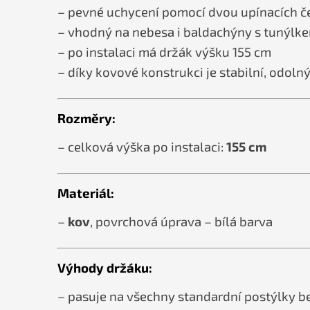
– pevné uchycení pomocí dvou upínacích če
– vhodný na nebesa i baldachýny s tunýlk
– po instalaci má držák výšku 155 cm
– díky kovové konstrukci je stabilní, odol
Rozměry:
– celková výška po instalaci:
155 cm
Materiál:
–
kov
, povrchová úprava – bílá barva
Výhody držáku:
– pasuje na všechny standardní postýlky be