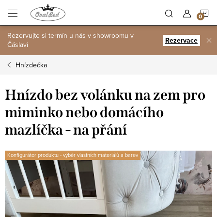
Přejít
N
na
obsah
Rezervujte si termín u nás v showroomu v
K
Rezervace
Čáslavi
Hnízdečka
Hnízdo bez volánku na zem pro
miminko nebo domácího
mazlíčka - na přání
Konfigurátor produktu - výběr vlastních materiálů a barev