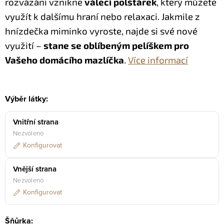
rozvázání vznikne
válecí polštářek
, který můžete
využít k dalšímu hraní nebo relaxaci.
Jakmile z
hnízdečka miminko vyroste, najde si své nové
využití –
stane se oblíbeným pelíškem pro
Vašeho domácího mazlíčka
.
Více informací
Výběr látky:
Vnitřní strana
Nezvoleno
Konfigurovat
Vnější strana
Nezvoleno
Konfigurovat
Šňůrka: