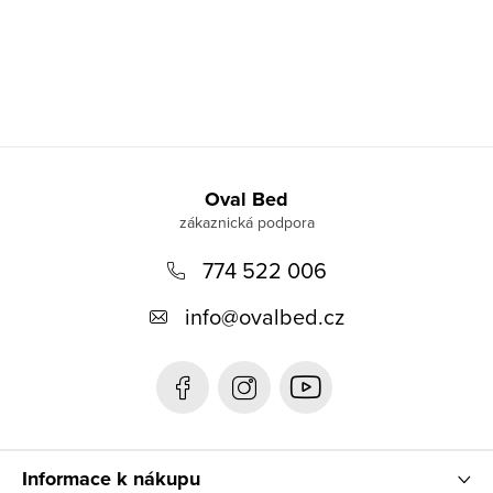
Z
á
Oval Bed
p
774 522 006
a
t
info
@
ovalbed.cz
í
Informace k nákupu