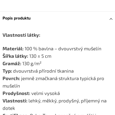
Popis produktu
Vlastnosti látky:
Materiál:
100 % bavlna – dvouvrstvý mušelín
Šířka látky:
130 ± 5 cm
Gramáž:
130 g/m²
Typ:
dvouvrstvá přírodní tkanina
Povrch:
jemně zmačkaná struktura typická pro
mušelín
Prodyšnost:
velmi vysoká
Vlastnosti:
lehký, měkký, prodyšný, příjemný na
dotek