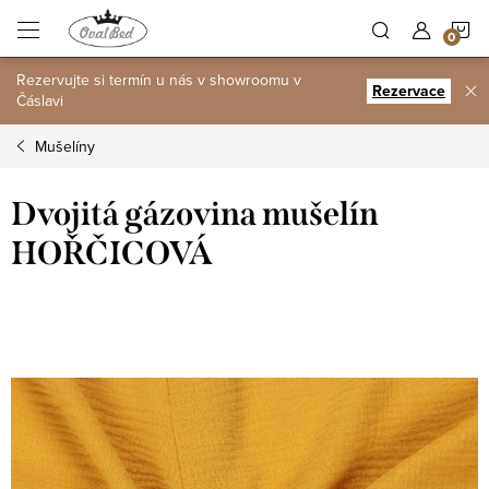
Přejít
N
na
obsah
Rezervujte si termín u nás v showroomu v
K
Rezervace
Čáslavi
Mušelíny
Dvojitá gázovina mušelín
HOŘČICOVÁ