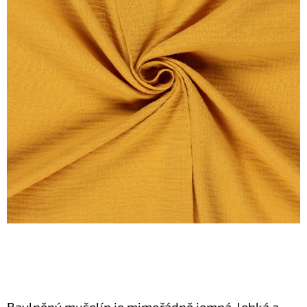
Bavlněný mušelín je mimořádně jemná, lehká a