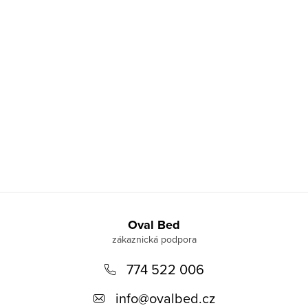
Z
á
Oval Bed
p
774 522 006
a
t
info
@
ovalbed.cz