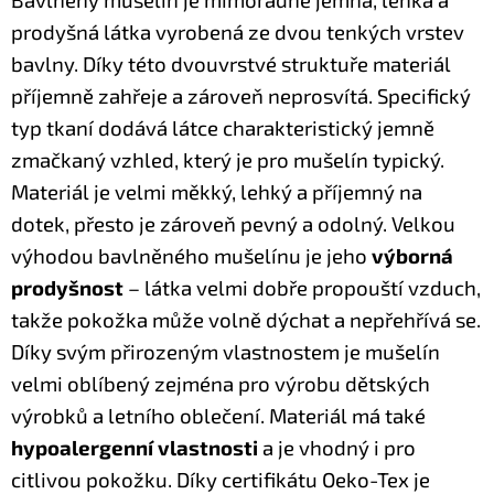
prodyšná látka vyrobená ze dvou tenkých vrstev
bavlny. Díky této dvouvrstvé struktuře materiál
příjemně zahřeje a zároveň neprosvítá.
Specifický
typ tkaní dodává látce charakteristický jemně
zmačkaný vzhled, který je pro mušelín typický.
Materiál je velmi měkký, lehký a příjemný na
dotek, přesto je zároveň pevný a odolný.
Velkou
výhodou bavlněného mušelínu je jeho
výborná
prodyšnost
– látka velmi dobře propouští vzduch,
takže pokožka může volně dýchat a nepřehřívá se.
Díky svým přirozeným vlastnostem je mušelín
velmi oblíbený zejména pro výrobu dětských
výrobků a letního oblečení.
Materiál má také
hypoalergenní vlastnosti
a je vhodný i pro
citlivou pokožku.
Díky certifikátu Oeko-Tex je