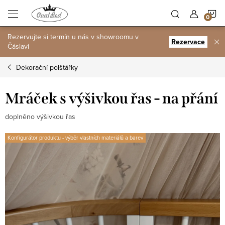
Přejít
N
na
obsah
Rezervujte si termín u nás v showroomu v
K
Rezervace
Čáslavi
Dekorační polštářky
Mráček s výšivkou řas - na přání
doplněno výšivkou řas
Konfigurátor produktu - výběr vlastních materiálů a barev