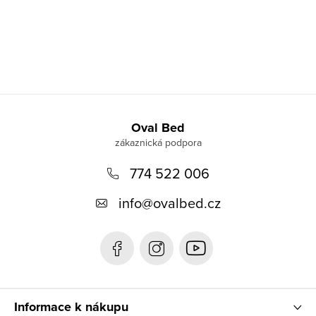
Z
á
Oval Bed
p
774 522 006
a
t
info
@
ovalbed.cz
í
Informace k nákupu