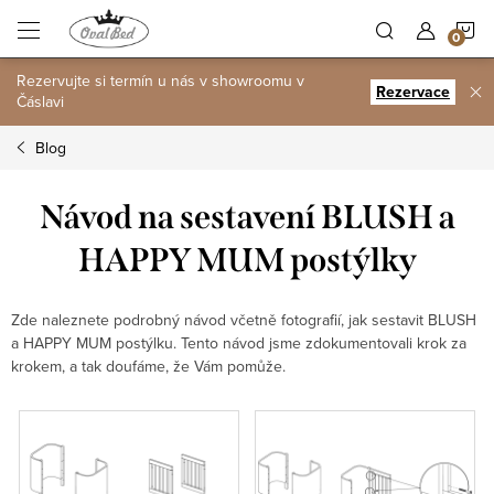
Přejít
N
na
obsah
Rezervujte si termín u nás v showroomu v
K
Rezervace
Čáslavi
Blog
Návod na sestavení BLUSH a
HAPPY MUM postýlky
Zde naleznete podrobný návod včetně fotografií, jak sestavit BLUSH
a HAPPY MUM postýlku. Tento návod jsme zdokumentovali krok za
krokem, a tak doufáme, že Vám pomůže.