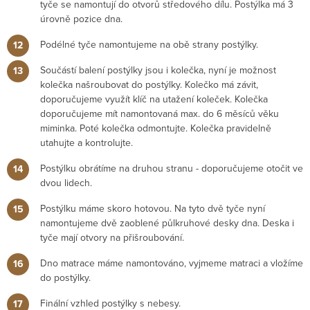
tyče se namontují do otvorů středového dílu. Postýlka má 3
úrovně pozice dna.
Podélné tyče namontujeme na obě strany postýlky.
Součástí balení postýlky jsou i kolečka, nyní je možnost
kolečka našroubovat do postýlky. Kolečko má závit,
doporučujeme využít klíč na utažení koleček. Kolečka
doporučujeme mít namontovaná max. do 6 měsíců věku
miminka. Poté kolečka odmontujte. Kolečka pravidelně
utahujte a kontrolujte.
Postýlku obrátíme na druhou stranu - doporučujeme otočit ve
dvou lidech.
Postýlku máme skoro hotovou. Na tyto dvě tyče nyní
namontujeme dvě zaoblené půlkruhové desky dna. Deska i
tyče mají otvory na přišroubování.
Dno matrace máme namontováno, vyjmeme matraci a vložíme
do postýlky.
Finální vzhled postýlky s nebesy.