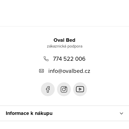
Z
á
Oval Bed
p
774 522 006
a
t
info
@
ovalbed.cz
í
Informace k nákupu