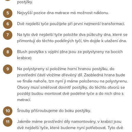
postýlky.
Nejvyšší pozice dna matrace má možnost náklonu.
Dvě nejdelší tyče použijete při první nejmenší transformaci.
Na tyto dvě nejdelší tyče položíte dva půlkruhy dna, které se
přimontují do těchto podélných tyčí, tím dojde k utažení dna.
Blush postýlka s výplní (dna jsou za polystyreny na bocích
krabice)
Na polystyreny si položíme horní hranou postýlku, do
prostřední části vložíme dřevěný díl. Zaobledná hrana bude
ve finále nahoře, tzn nyní ji máme položenou na polystyrenu.
Otvory musí směřovat dovnitř postýlky, do těchto otvorů se
později budou montovat dvě podélné tyče a do nich dno s
matrací.
Šrouby přišroubujeme do boku postýlky.
Jakmile máme prostřední díly namontovány, v krabici jsou
dvě nejdelší tyče, které budeme nyní potřebovat. Tyto dvě