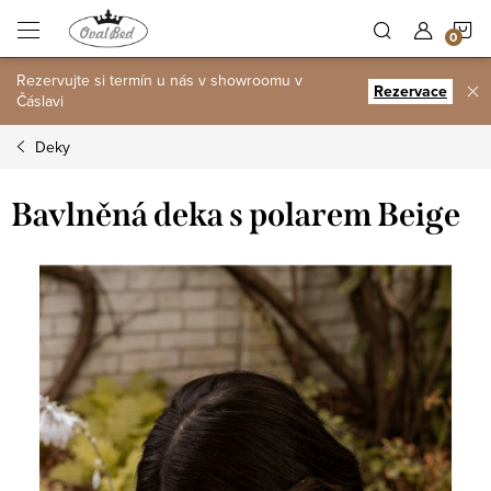
Přejít
N
na
obsah
Rezervujte si termín u nás v showroomu v
K
Rezervace
Čáslavi
Deky
Bavlněná deka s polarem Beige