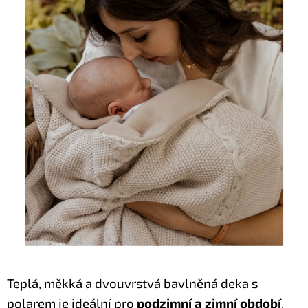
Teplá, měkká a dvouvrstvá bavlněná deka s
polarem je ideální pro
podzimní a zimní období
.