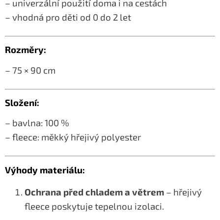
– univerzální použití doma i na cestách
– vhodná pro děti od 0 do 2 let
Rozměry:
– 75 × 90 cm
Složení:
– bavlna: 100 %
– fleece: měkký hřejivý polyester
Výhody materiálu:
Ochrana před chladem a větrem
– hřejivý
fleece poskytuje tepelnou izolaci.