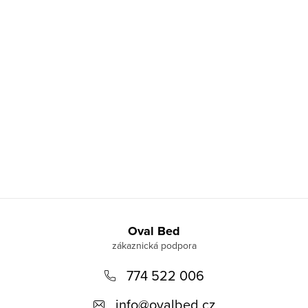
Z
á
Oval Bed
p
774 522 006
a
t
info
@
ovalbed.cz