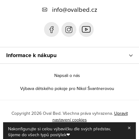
t
info
@
ovalbed.cz
í
Informace k nákupu
Napsali o nás
Výbava dětského pokoje pro Nikol Švantnerovou
Copyright 2026
Oval Bed
. Všechna práva vyhrazena.
Upravit
nastavení cookies
×
Nakonfigurujte si celou výbavičku dle svých představ,
Vytvořil Shoptet
|
Anque Media
šijeme do všech typů postýlek❤