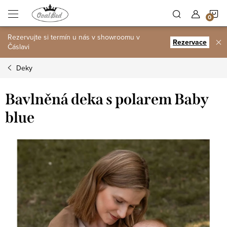
Přejít
N
na
obsah
Rezervujte si termín u nás v showroomu v
K
Rezervace
Čáslavi
Deky
Bavlněná deka s polarem Baby
blue