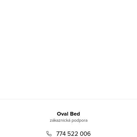
Z
á
Oval Bed
p
774 522 006
a