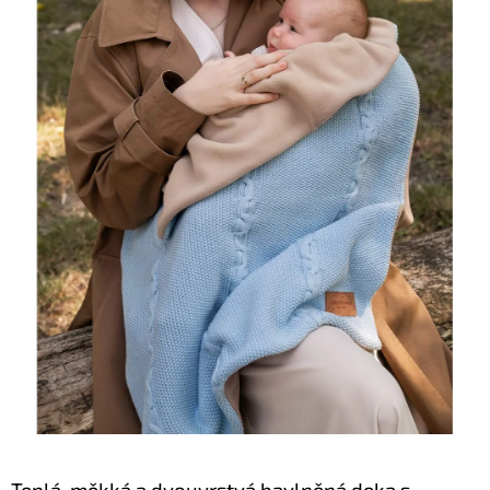
Teplá, měkká a dvouvrstvá bavlněná deka s