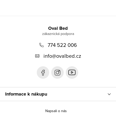
Z
á
Oval Bed
p
774 522 006
a
t
info
@
ovalbed.cz
í
Informace k nákupu
Napsali o nás