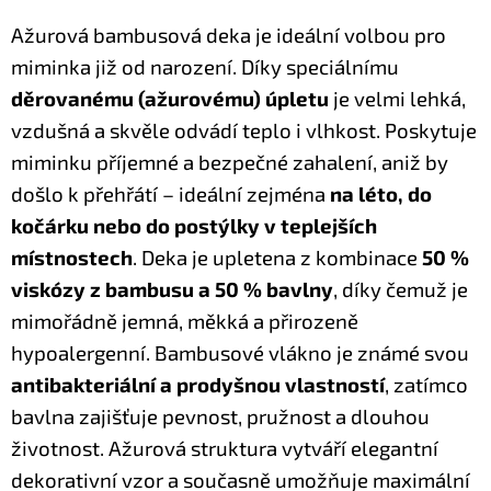
Ažurová bambusová deka je ideální volbou pro
miminka již od narození. Díky speciálnímu
děrovanému (ažurovému) úpletu
je velmi lehká,
vzdušná a skvěle odvádí teplo i vlhkost. Poskytuje
miminku příjemné a bezpečné zahalení, aniž by
došlo k přehřátí – ideální zejména
na léto, do
kočárku nebo do postýlky v teplejších
místnostech
.
Deka je upletena z kombinace
50 %
viskózy z bambusu a 50 % bavlny
, díky čemuž je
mimořádně jemná, měkká a přirozeně
hypoalergenní. Bambusové vlákno je známé svou
antibakteriální a prodyšnou vlastností
, zatímco
bavlna zajišťuje pevnost, pružnost a dlouhou
životnost. Ažurová struktura vytváří elegantní
dekorativní vzor a současně umožňuje maximální